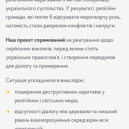
релігійними наративами з метою поляризації
українського суспільства. У результаті, релігійні
громади, які могли б відігравати миротворчу роль,
натомість стали джерелом конфліктів і напруги.
Наш проєкт спрямований
на реагування щодо
серйозних викликів, перед якими стоїть
українське православ’я, і створення передумов
для діалогу та примирення.
Ситуація ускладнилася внаслідок:
поширення деструктивних наративів у
релігійних і світських медіа;
відсутності діалогу між церквами та низький
рівень взаєморозуміння серед вірян всіх