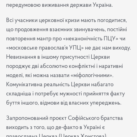
передумовою виживання держави Україна.
Всі учасники церковної кризи мають погодитися,
що продовження взаємних звинувачень, постійні
повторення мантр про «неканонічність ПЦУ» чи
«московське православ’я УПЦ» не дає нам виходу.
Невизнання в іншому присутності Церкви
породжує дві абсолютно конфліктні і наративні
моделі, які можна назвати «міфологічними».
Комунікативна реальність Церкви набагато
складніша і потребує мужності прийняття факту
буття іншого, відмови від власних упереджень.
Запропонований проєкт Софійського братства
виходить з того, що де-факто в Україні є
православна Церква (Церква Христова),