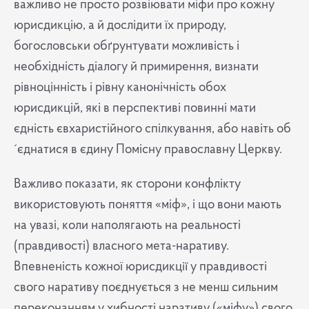
важливо не просто розвіювати міфи про кожну
юрисдикцію, а й дослідити їх природу,
богословськи обґрунтувати можливість і
необхідність діалогу й примирення, визнати
рівноцінність і рівну канонічність обох
юрисдикцій, які в перспективі повинні мати
єдність євхаристійного спілкування, або навіть об
´єднатися в єдину Помісну православну Церкву.
Важливо показати, як сторони конфлікту
використовують поняття «міф», і що вони мають
на увазі, коли наполягають на реальності
(правдивості) власного мета-наративу.
Впевненість кожної юрисдикції у правдивості
свого наративу поєднується з не менш сильним
переконанням у хибності наративу («міфу») свого