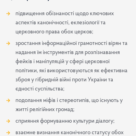
підвищення обізнаності щодо ключових
аспектів канонічності, еклезіології та
церковного права обох церков;
зростання інформаційної грамотності вірян та
надання їм інструментів для розпізнавання
фейків і маніпуляцій у сфері церковної
політики, які використовуються як ефективна
зброя у гібридній війні проти України та
єдності суспільства;
подолання міфів і стереотипів, що існують у
житті релігійних громад;
сприяння формуванню культури діалогу;
взаємне визнання канонічного статусу обох