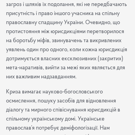
загроз і шляхів їх подолання, які не передбачають
присутність і право іншого учасника на спільну
православну спадщину України. Очевидно, що
протистояння між юрисдикціями перетворилося
на боротьбу міфів, звинувачень та викривлених
уявлень один про одного, коли кожна юрисдикція
дотримується власних ексклюзивних (закритих)
мета-наративів, вийти за межі яких являється для
них важливим надзавданням.
Криза вимагає науково-богословського
осмислення, пошуку засобів для відновлення
діалогу та мирного співіснування юрисдикцій в
спільному українському домі. Українське
православ’я потребує деміфологізації. Нам