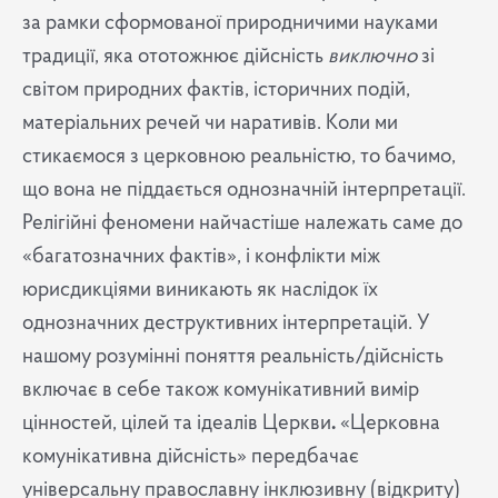
за рамки сформованої природничими науками
традиції, яка ототожнює дійсність
виключно
зі
світом природних фактів, історичних подій,
матеріальних речей чи наративів. Коли ми
стикаємося з церковною реальністю, то бачимо,
що вона не піддається однозначній інтерпретації.
Релігійні феномени найчастіше належать саме до
«багатозначних фактів», і конфлікти між
юрисдикціями виникають як наслідок їх
однозначних деструктивних інтерпретацій. У
нашому розумінні поняття реальність/дійсність
включає в себе також комунікативний вимір
цінностей, цілей та ідеалів Церкви
.
«Церковна
комунікативна дійсність» передбачає
універсальну православну інклюзивну (відкриту)