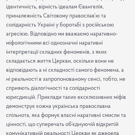
ідентичність, вірність ідеалам Євангелія,
приналежність Світовому православ’ю та
солідарність Україні у боротьбі з російською
агресією. Відповідно ми вважаємо наративно-
міфологічними всі однозначні наративні
інтерпретації складних феноменів, з яких
складається життя Церкви, оскільки вони не
відповідають а ні складності самого феномена, а
ні реальності в запропонованому сенсі, тобто, не
сприяють діалогічності та солідарності
юрисдикцій. Приклади таких ексклюзивних міфів
демонструє кожна українська православна
спільнота, яка формує власні наративні смисли та
цінності, що суперечать об’єднуючій відкритій
комунікативній реальності Церкви як джерела