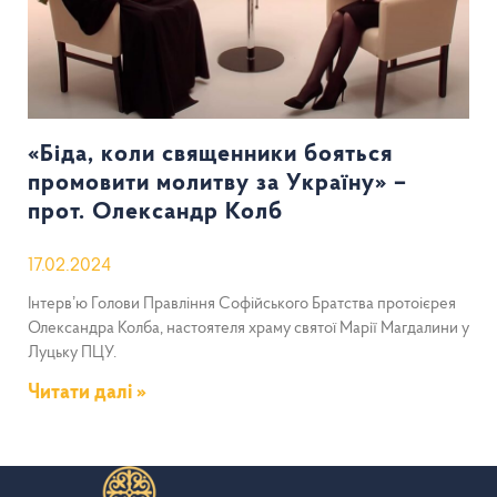
«Біда, коли священники бояться
промовити молитву за Україну» –
прот. Олександр Колб
17.02.2024
Інтервʼю Голови Правління Софійського Братства протоієрея
Олександра Колба, настоятеля храму святої Марії Магдалини у
Луцьку ПЦУ.
Читати далі »